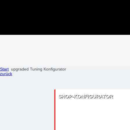
Tuningteile: Lancia Y upgraded a
Zubehör
Start
upgraded Tuning Konfigurator
zurück
SHOP-KONFIGURATOR