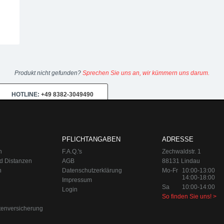
Produkt nicht gefunden?
Sprechen Sie uns an, wir kümmern uns darum.
HOTLINE:
+49 8382-3049490
0-18:00
Sa 10:00-14:00 Internet:
www.upgraded.de
Telefon:
+49 49 8
r Spezialist für Chiptuning, Kraftstoffoptimierungen, Felgen, Fahrwe
PFLICHTANGABEN
ADRESSE
n
F.A.Q.'s
Zechwaldstr. 1
d Distanzen
AGB
88131 Lindau
n
Datenschutzerklärung
Mo-Fr
10:00-13:00
14:00-18:00
Impressum
Sa
10:00-14:00
Login
So finden Sie uns! >
tenversicherung