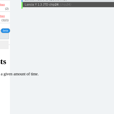
Lancia Y 1.3 JTD chip
24
(chip
24
)
schen
(2)
schen
(1)
(1)
beta