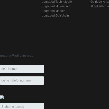
upgraded Technologie
Getriebe-Anp
upgraded Motorsport
TÜV/Gutacht
upgraded Marken
upgraded Gutschein
unsere Profile im web: