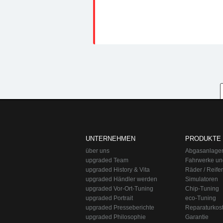
upgraded Automotive Group
Öffnungszeiten:
Mo-Fr 10:00-13:00, 14:0
upgraded Automotive Group - das Original aus Lindau am Bodensee. De
Straße:
Lange Straße 51
Ort:
48529
Nordhorn
UNTERNEHMEN
PRODUKTE
Telefon:
+49 49 8382-3049490
Telefax:
+49 49 8382-3049491
über uns
Abgasanlage
upgraded Team
Fahrwerke un
upgraded History & Vita
Räder / Reife
upgraded Händler werden
Simulatoren
upgraded Vor-Ort-Tuning
Chip-Tuning
upgraded Portrait
eco-Tuning
upgraded Presseberichte
Reparaturkos
upgraded Philosophie
Garantie