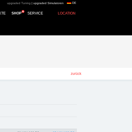
DE
upgraded Tuning
|
upgraded Simulatoren
group - Chiptuning,
KTE
SHOP
SERVICE
LOCATION
zurück