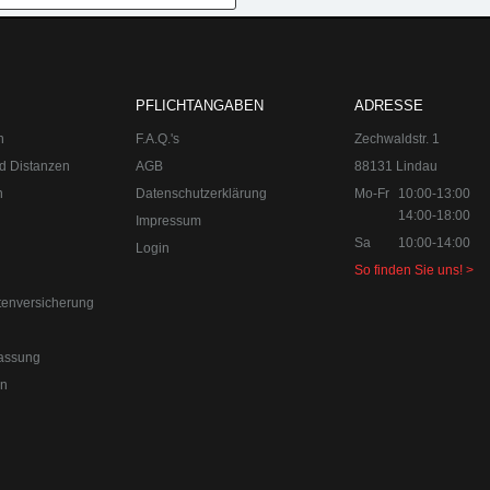
PFLICHTANGABEN
ADRESSE
n
F.A.Q.'s
Zechwaldstr. 1
d Distanzen
AGB
88131 Lindau
n
Datenschutzerklärung
Mo-Fr
10:00-13:00
14:00-18:00
Impressum
Sa
10:00-14:00
Login
So finden Sie uns! >
tenversicherung
0-18:00
Sa 10:00-14:00 Internet:
www.upgraded.de
assung
r Spezialist für Chiptuning, Kraftstoffoptimierungen, Felgen, Fahrwe
en