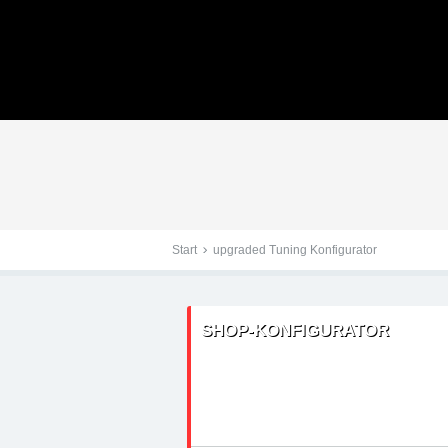
Tuningteile: Peugeot 6
Kraftstoffoptimierung,
Start
upgraded Tuning Konfigurator
SHOP-KONFIGURATOR