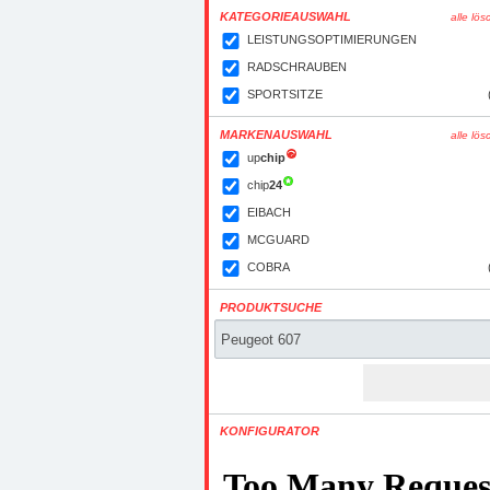
KATEGORIEAUSWAHL
alle lö
LEISTUNGSOPTIMIERUNGEN
RADSCHRAUBEN
SPORTSITZE
MARKENAUSWAHL
alle lö
up
chip
chip
24
EIBACH
MCGUARD
COBRA
PRODUKTSUCHE
KONFIGURATOR