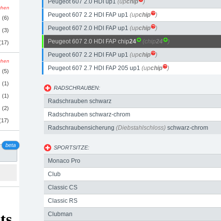
Peugeot 607 2.0 HDI up1
(up
chip
)
schen
Peugeot 607 2.2 HDI FAP up1
(up
chip
)
(6)
Peugeot 607 2.0 HDI FAP up1
(up
chip
)
(3)
Peugeot 607 2.0 HDI FAP chip
24
(chip
24
)
(17)
Peugeot 607 2.2 HDI FAP up1
(up
chip
)
schen
Peugeot 607 2.7 HDI FAP 205 up1
(up
chip
)
(5)
(1)
RADSCHRAUBEN:
(1)
Radschrauben schwarz
(2)
Radschrauben schwarz-chrom
(17)
Radschraubensicherung
(Diebstahlschloss)
schwarz-chrom
beta
SPORTSITZE:
Monaco Pro
Club
Classic CS
Classic RS
Clubman