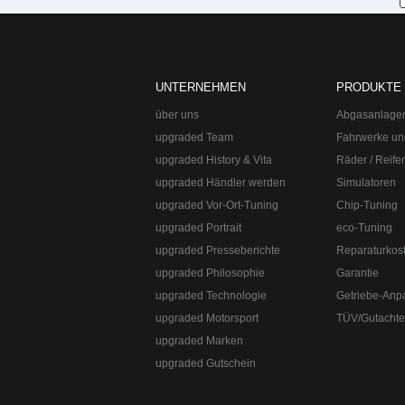
UNTERNEHMEN
PRODUKTE
über uns
Abgasanlage
upgraded Team
Fahrwerke un
upgraded History & Vita
Räder / Reife
upgraded Händler werden
Simulatoren
upgraded Vor-Ort-Tuning
Chip-Tuning
upgraded Portrait
eco-Tuning
upgraded Presseberichte
Reparaturkos
upgraded Automotive Group
Öffnungszeiten:
Mo-Fr 10:00-13:00, 14:0
upgraded Philosophie
Garantie
8382-3049491
upgraded Technologie
Getriebe-Anp
upgraded Automotive Group - das Original aus Lindau am Bodensee. De
Straße:
Lange Straße 51
Ort:
48529
Nordhorn
upgraded Motorsport
TÜV/Gutacht
upgraded Marken
upgraded Gutschein