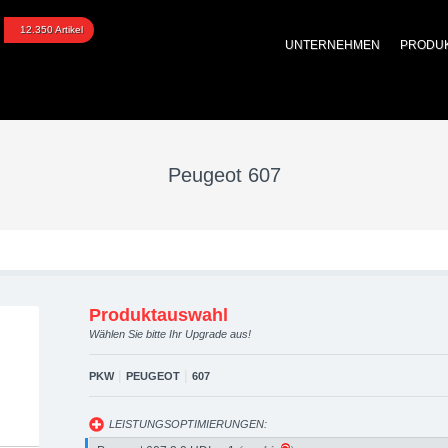
07 upgraded automotive 
12.350 Artikel
UNTERNEHMEN
PRODU
 Performance Zubehör
Peugeot 607
Produktauswahl
Wählen Sie bitte Ihr Upgrade aus!
|
|
PKW
PEUGEOT
607
LEISTUNGSOPTIMIERUNGEN: