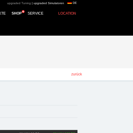
DE
upgraded Tuning
|
upgraded Simulatoren
pgraded automotive
KTE
SHOP
SERVICE
LOCATION
rformance Zubehör
zurück