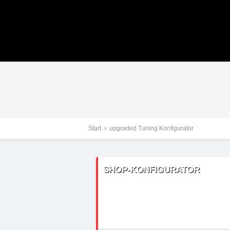
Tuningteile: Seat Toled
group - Chiptuning, Kr
Start
upgraded Tuning Konfigurator
SHOP-KONFIGURATOR