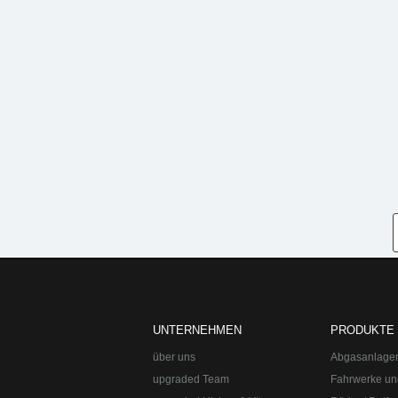
UNTERNEHMEN
PRODUKTE
über uns
Abgasanlage
upgraded Team
Fahrwerke un