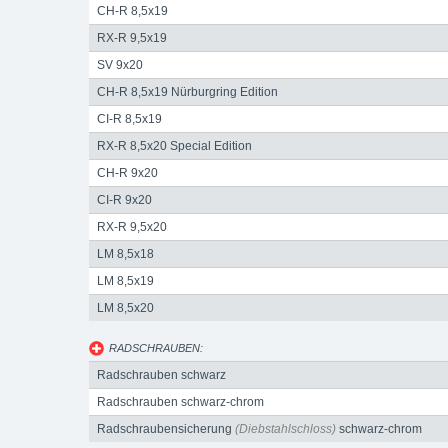
CH-R 8,5x19
RX-R 9,5x19
SV 9x20
CH-R 8,5x19 Nürburgring Edition
CI-R 8,5x19
RX-R 8,5x20 Special Edition
CH-R 9x20
CI-R 9x20
RX-R 9,5x20
LM 8,5x18
LM 8,5x19
LM 8,5x20
RADSCHRAUBEN:
Radschrauben schwarz
Radschrauben schwarz-chrom
Radschraubensicherung
(Diebstahlschloss)
schwarz-chrom