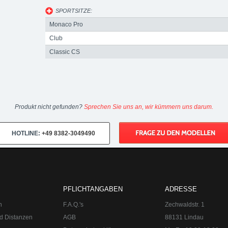
SPORTSITZE:
Monaco Pro
Club
Classic CS
Produkt nicht gefunden?
Sprechen Sie uns an, wir kümmern uns darum.
HOTLINE:
+49 8382-3049490
PFLICHTANGABEN
ADRESSE
n
F.A.Q.'s
Zechwaldstr. 1
d Distanzen
AGB
88131 Lindau