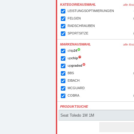
KATEGORIEAUSWAHL
alle lö
LEISTUNGSOPTIMIERUNGEN
FELGEN
RADSCHRAUBEN
SPORTSITZE
MARKENAUSWAHL
alle lö
chip
24
up
chip
up
graded
BBS
EIBACH
MCGUARD
COBRA
PRODUKTSUCHE