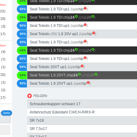
Seat Toledo 1.9 TDI chip
24
(chip
24
)
24%
schen
Seat Toledo 1.9 TDI up1
(up
chip
)
50%
(11)
Seat Toledo 1.9 TDI chip
24
(chip
24
)
24%
(33)
Seat Toledo 1.9 TDI up1
(up
chip
)
50%
(3)
Seat Toledo
(99)
1.8 20V up1
(up
chip
)
(17)
50%
Seat Toledo 1.9 TDI up1
(up
chip
)
50%
schen
Seat Toledo 1.9 TDI chip
24
(chip
24
)
24%
(4)
Seat Toledo 1.9 TDI up1
(up
chip
)
50%
(7)
Seat Toledo 20VT up1
(up
chip
)
(1)
50%
(32)
Seat Toledo 1.8 20VT chip
24
(chip
24
)
24%
(1)
Seat Toledo 1.8 20VT up1
(up
chip
)
50%
(2)
FELGEN:
(17)
Schraubenkappen schwarz 17
Anfahrschutz Edelstahl CH/CH-R/RX-R
beta
SR 7x16
SR 7,5x17