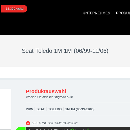
o 1M 1M (06/99-11/06) u
12.350 Artikel
UNTERNEHMEN
PRODU
aftstoffoptimierung, Pe
Seat Toledo 1M 1M (06/99-11/06)
Produktauswahl
Wählen Sie bitte Ihr Upgrade aus!
|
|
|
PKW
SEAT
TOLEDO
1M 1M (06/99-11/06)
LEISTUNGSOPTIMIERUNGEN: