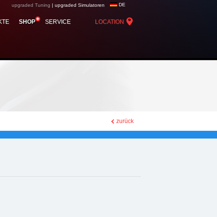
DE
upgraded Tuning
|
upgraded Simulatoren
KTE
SHOP
SERVICE
LOCATION
zurück