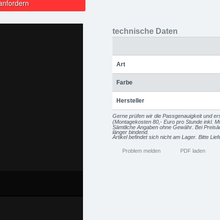
anfordern
technische Daten
Art
Farbe
Hersteller
Gerne prüfen wir die Passgenauigkeit und ers
(Montagekosten 80,- Euro pro Stunde inkl. M
Sämtliche Angaben ohne Gewähr. Bei Preisänd
länger bindend.
Artikel befindet sich nicht am Lager. Bitte Lie
Problem melden
PDF laden