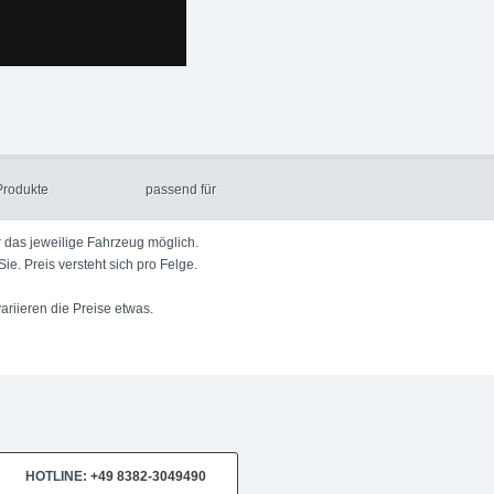
ded Tuningshop. Datenblatt: BBS SX 8x18, Art: Design Line, Farbe: Krist
Produkte
passend für
r das jeweilige Fahrzeug möglich.
e. Preis versteht sich pro Felge.
 variieren die Preise etwas.
upgraded.de
Telefon:
+49 49 
us Lindau am Bodensee. Der Spezialist für Chiptuning, Kraftstoffopti
d Individualisierungen.
orn
HOTLINE:
+49 8382-3049490