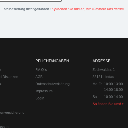
Motorisierung nicht gefunden?
Sprechen Sie uns an, wir kümmern uns darum.
 49 8382-3049491
PFLICHTANGABEN
ADRESSE
n
F.A.Q.'s
Zechwaldstr. 1
d Distanzen
AGB
88131 Lindau
n
Datenschutzerklärung
Mo-Fr
10:00-13:00
14:00-18:00
Impressum
Sa
10:00-14:00
Login
So finden Sie uns! >
tenversicherung
assung