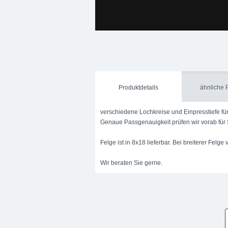
Datenblatt: BBS SX 8x18 SX010_818
upgra
Produktdetails
ähnliche 
verschiedene Lochkreise und Einpresstiefe fü
Genaue Passgenauigkeit prüfen wir vorab für Si
Felge ist in 8x18 lieferbar. Bei breiterer Felge
Wir beraten Sie gerne.
upgraded Automotive Group
Internet:
www.
3049491
upgraded Automotive Group - das Original a
Abgasanlagen, Bremsanlagen Motorsport un
Straße:
Lange Straße 51
Ort:
48529
Nordh