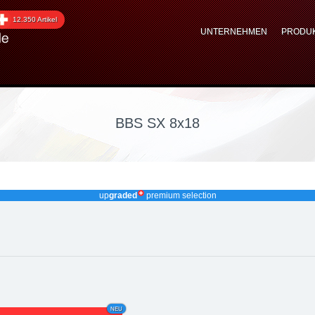
18 SX010_818
12.350 Artikel
UNTERNEHMEN
PRODU
BBS SX 8x18
up
graded
premium selection
NEU