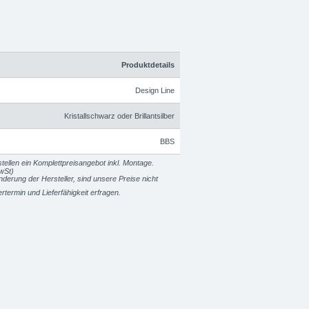
Produktdetails
Design Line
Kristallschwarz oder Brillantsilber
BBS
tellen ein Komplettpreisangebot inkl. Montage.
wSt)
erung der Hersteller, sind unsere Preise nicht
fertermin und Lieferfähigkeit erfragen.